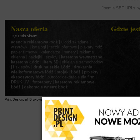
Joomla SEF URLs by
Nasza oferta
Gdzie jes
Tagi Linki Skróty
agencja reklamowa łódź
|
ulotki składane
|
wizytówki
|
katalogi
|
teczki ofertowe
|
plakaty łódź
|
papier firmowy
|
kalendarze
|
banery
|
reklama
okienna
|
naklejki
|
szyldy
|
kasetony wewnętrzne
|
kasetony Łódź
|
litery 3D
|
oklejanie samochodów
|
i sklepów
|
druk na szkle Łódź
|
drukarnia
wielkoformatowa łódź
|
stojaki Łódź
|
projekty
|
ekspozytory łódź
|
outdoor
dekoracje dla firm
|
DRUK UV
|
fototapety
|
kasetony reklamowe
Łódź
|
dekoracje wnętrz Łódź
Print Design
,
ul.
Brukowa 26
,
91-341
Łódź
,
tel.:
42 307 26 78