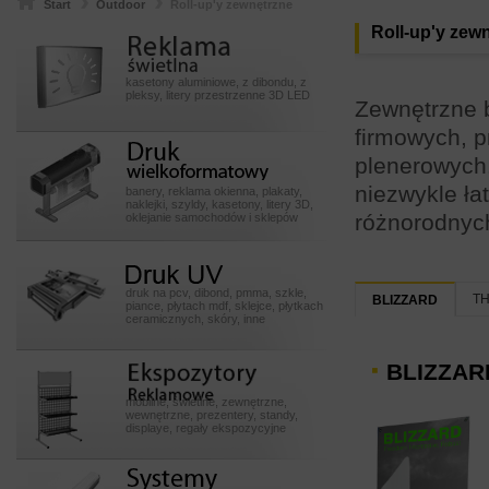
Start
Outdoor
Roll-up'y zewnętrzne
Reklamy
Roll-up'y zew
swietlneeeeee
kasetony aluminiowe, z dibondu, z
pleksy, litery przestrzenne 3D LED
Zewnętrzne b
firmowych, 
Druk
plenerowych.
wielkoformatowy
niezwykle ł
banery, reklama okienna, plakaty,
naklejki, szyldy, kasetony, litery 3D,
różnorodnych
oklejanie samochodów i sklepów
Druk UV
druk na pcv, dibond, pmma, szkle,
T
BLIZZARD
piance, płytach mdf, sklejce, płytkach
ceramicznych, skóry, inne
Ekspozytory POSssss
BLIZZAR
mobilne, świetlne, zewnętrzne,
wewnętrzne, prezentery, standy,
displaye, regały ekspozycyjne
Systemy