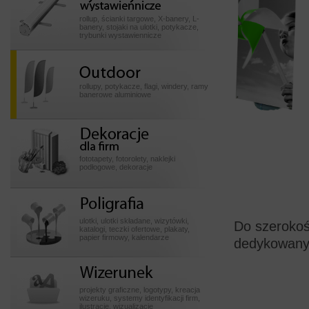
wystawiennicze
rollup, ścianki targowe, X-banery, L-
banery, stojaki na ulotki, potykacze,
trybunki wystawiennicze
Outdoor
rollupy, potykacze, flagi, windery, ramy
banerowe aluminiowe
Dekoracje dla firm
fototapety, fotorolety, naklejki
podłogowe, dekoracje
Poligrafia
ulotki, ulotki składane, wizytówki,
Do szerokoś
katalogi, teczki ofertowe, plakaty,
papier firmowy, kalendarze
dedykowany 
Wizerunek
projekty graficzne, logotypy, kreacja
wizeruku, systemy identyfikacji firm,
ilustracje, wizualizacje