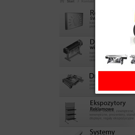
Start
Kontakt
Reklamy
swietlneeeeee
kasetony aluminiowe, z dibondu
pleksy, litery przestrzenne 3D
Druk
wielkoformatowy
banery, reklama okienna, plaka
naklejki, szyldy, kasetony, liter
oklejanie samochodów i sklep
Druk UV
druk na pcv, dibond, pmma, szk
piance, płytach mdf, sklejce, p
ceramicznych, skóry, inne
Ekspozytory POS
mobilne, świetlne, zewnętrzne,
wewnętrzne, prezentery, stand
displaye, regały ekspozycyjne
Systemy