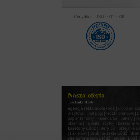
Certyfikacja ISO 9001:2008
Nasza oferta
Tagi Linki Skróty
agencja reklamowa łódź
|
ulotki skład
wizytówki
|
katalogi
|
teczki ofertowe
|
p
papier firmowy
|
kalendarze
|
banery
|
r
okienna
|
naklejki
|
szyldy
|
kasetony w
kasetony Łódź
|
litery 3D
|
oklejanie 
|
i sklepów
|
druk na szkle Łódź
|
druk
wielkoformatowa łódź
|
stojaki Łódź