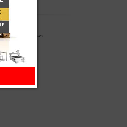
Print Design - Warszawa
arszawa
skiego 13