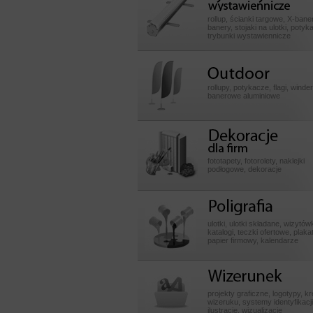
wystawiennicze
rollup, ścianki targowe, X-baner
banery, stojaki na ulotki, potyk
trybunki wystawiennicze
Outdoor
rollupy, potykacze, flagi, winde
banerowe aluminiowe
Dekoracje dla fir
fototapety, fotorolety, naklejki
podłogowe, dekoracje
Poligrafia
ulotki, ulotki składane, wizytówk
katalogi, teczki ofertowe, plakat
papier firmowy, kalendarze
Wizerunek
projekty graficzne, logotypy, k
wizeruku, systemy identyfikacji
ilustracje, wizualizacje