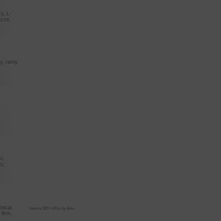
y, L-
acze,
ry, ramy
m
i,
y,
reacja
Joomla SEF URLs by Artio
 firm,