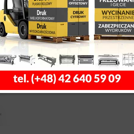
Kontakt
, z
 LED
Dane teleadresowe:
Print Design - Łódź
91-341 Łódź 05-123 W
ul. Brukowa 26 ul. Żeligow
tel. +48 533 633 761
ty,
y 3D,
ów
biuro@printdesign.pl
le,
łytkach
ssss
y,