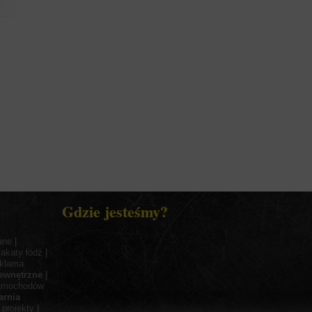
Gdzie jesteśmy?
ane
|
lakaty łódź
|
eklama
ewnętrzne
|
samochodów
arnia
|
projekty
|