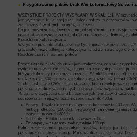
Przygotowanie plików Druk Wielkoformatowy Solwent
WSZYSTKIE PROJEKTY WYSYŁAMY W SKALI 1:1.
W przypadk
jest wysłanie pliku w innej skali, jednak należy to odnotować w u
zamieszczać w plikach paserów, nadlewek.
Projekt powinien znajdować się
na jednej stronie
- nie przyjmujem
drugiej stronie wymagana jest obróbka materiału jak linie cięcia plot
Przestrzeń kolorystyczna
Wszystkie prace do druku powinny być zapisane w przestrzeni CM
grayscale) może odbiegać kolorystycznie od zamierzonego efektu
Rozdzielczość i rozmiar plików
Rozdzielczość plików do druku jest uzależniona od wielu czynnik
wydruku oraz wielkość plików, dlatego zalecamy dopasować ją do 
którym drukujemy i jego przeznaczenia. W odróżnieniu od offsetu
rozdzielczości 300 dpi przy wydrukach większych niż format 20x3
Siatki mesh i folie OWV - mają strukturę, która niweluje wszelkie n
przez co pliki drukowane na tych podłożach bez względu na wielko
75 dpi, a w przypadku druku bardzo dużych formatów kilkadziesi
dodatkowo zmniejszyć rozdzielczość nawet do 40dpi.
Banery - Rozdzielczość maksymalna bannerów to 100 dpi. Wyj
funkcję roll-upów (150 dpi), nietypowych zamówień (plansze do
czasami nawet do 300dpi
Bilboardy - Papier blueback – zawsze 70 dpi,
Fototapety – zalecamy maksymalnie 150 dpi,
Dobór rozdzielczości pozostałych mediów, takich jak folie i 
przeznaczenia. Jeżeli zlecają Państwo druk na folii, którą będzi