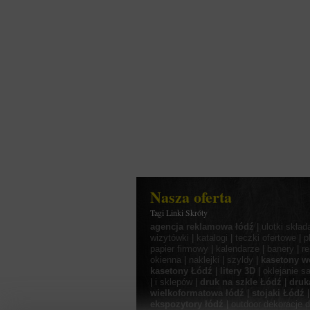
Nasza oferta
Tagi Linki Skróty
agencja reklamowa łódź
|
ulotki skład
wizytówki
|
katalogi
|
teczki ofertowe
|
p
papier firmowy
|
kalendarze
|
banery
|
r
okienna
|
naklejki
|
szyldy
|
kasetony w
kasetony Łódź
|
litery 3D
|
oklejanie 
|
i sklepów
|
druk na szkle Łódź
|
druk
wielkoformatowa łódź
|
stojaki Łódź
ekspozytory łódź
|
outdoor
dekoracje d