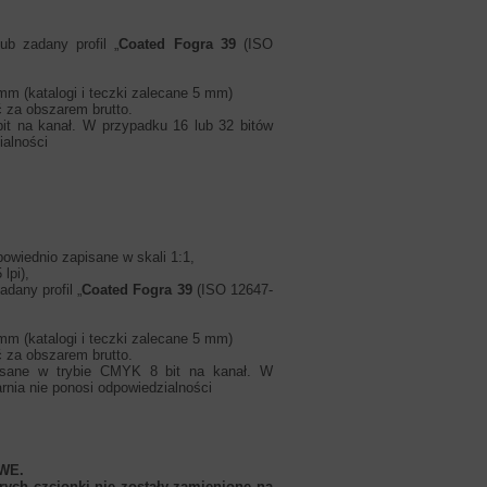
ub zadany profil „
Coated Fogra 39
(ISO
3 mm (katalogi i teczki zalecane 5 mm)
ć za obszarem brutto.
it na kanał. W przypadku 16 lub 32 bitów
ialności
powiednio zapisane w skali 1:1,
lpi),
dany profil „
Coated Fogra 39
(ISO 12647-
3 mm (katalogi i teczki zalecane 5 mm)
ć za obszarem brutto.
sane w trybie CMYK 8 bit na kanał. W
rnia nie ponosi odpowiedzialności
WE.
ych czcionki nie zostały zamienione na