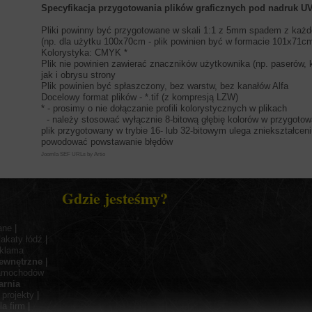
Specyfikacja przygotowania plików graficznych pod nadruk U
Pliki powinny być przygotowane w skali 1:1 z 5mm spadem z każde
(np. dla użytku 100x70cm - plik powinien być w formacie 101x71c
Kolorystyka: CMYK *
Plik nie powinien zawierać znaczników użytkownika (np. paserów, ko
jak i obrysu strony
Plik powinien być spłaszczony, bez warstw, bez kanałów Alfa
Docelowy format plików - *.tif (z kompresją LZW)
* - prosimy o nie dołączanie profili kolorystycznych w plikach
- należy stosować wyłącznie 8-bitową głębię kolorów w przygotow
plik przygotowany w trybie 16- lub 32-bitowym ulega zniekształce
powodować powstawanie błędów
Joomla SEF URLs by Artio
Gdzie jesteśmy?
ane
|
lakaty łódź
|
eklama
ewnętrzne
|
samochodów
arnia
|
projekty
|
la firm
|