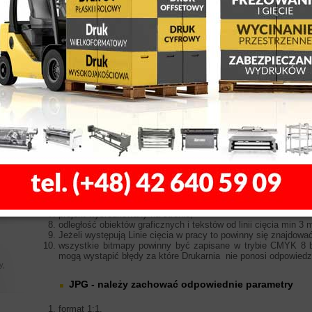
Przygotowanie plików
, z
 LED
Przygotowanie plików Druk Offsetowy
Dane przyjmujemy w formie elektronicznej za pośrednictwem
Rekomendowanym formatem plików jest PDF
TIF - należy zachować odpowiednie parametry:
ty,
y 3D,
ów
format 1:1,
spady po 3 mm z każdej strony,
rozdzielczość 350 dpi,
tryb kolorów CMYK, bez osadzonych dodatkowych profili (l
12647-2):2004)“,
le,
bez warstw – spłaszczone,
łytkach
zalecana kompresja LZW lub spakowane ZIP,
projekt wyśrodkowany na stronie,
odległość obiektów graficznych i tekstów od linii cięcia min 3 
ssss
Jeżeli występują Linie cięcia w pracy to powinny się znajdowa
wszystkie bitmapy powinny być zapisane w trybie CMYK 8 b
mogą wystąpić błędy za które Drukarnia nie ponosi odpowiedz
y,
JPG - należy zachować odpowiednie parametry
format 1:1,