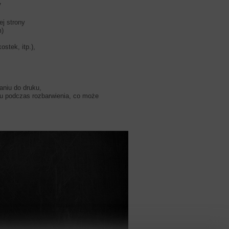
V
j strony
m)
stek, itp.),
aniu do druku,
niu podczas rozbarwienia, co może