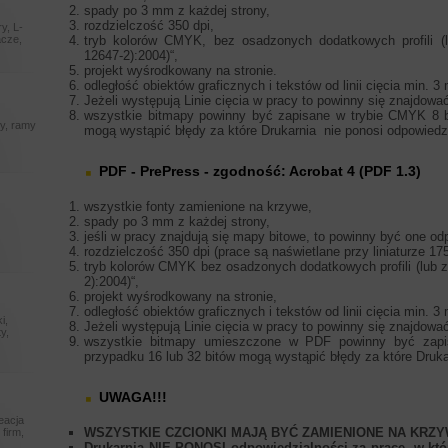
spady po 3 mm z każdej strony,
rozdzielczość 350 dpi,
y, L-
acze,
tryb kolorów CMYK, bez osadzonych dodatkowych profili (l
12647-2):2004)“,
projekt wyśrodkowany na stronie.
odległość obiektów graficznych i tekstów od linii cięcia min. 
Jeżeli występują Linie cięcia w pracy to powinny się znajdowa
wszystkie bitmapy powinny być zapisane w trybie CMYK 8 b
ry, ramy
mogą wystąpić błędy za które Drukarnia nie ponosi odpowiedz
PDF - PrePress - zgodność: Acrobat 4 (PDF 1.3)
m
wszystkie fonty zamienione na krzywe,
spady po 3 mm z każdej strony,
jeśli w pracy znajdują się mapy bitowe, to powinny być one od
rozdzielczość 350 dpi (prace są naświetlane przy liniaturze 175 
tryb kolorów CMYK bez osadzonych dodatkowych profili (lub za
2):2004)“,
projekt wyśrodkowany na stronie,
odległość obiektów graficznych i tekstów od linii cięcia min. 
i,
Jeżeli występują Linie cięcia w pracy to powinny się znajdowa
y,
wszystkie bitmapy umieszczone w PDF powinny być zapi
przypadku 16 lub 32 bitów mogą wystąpić błędy za które Druka
UWAGA!!!
reacja
WSZYSTKIE CZCIONKI MAJĄ BYĆ ZAMIENIONE NA KRZY
 firm,
Drukarnia NIE PONOSI odpowiedzialności za prace, w któr