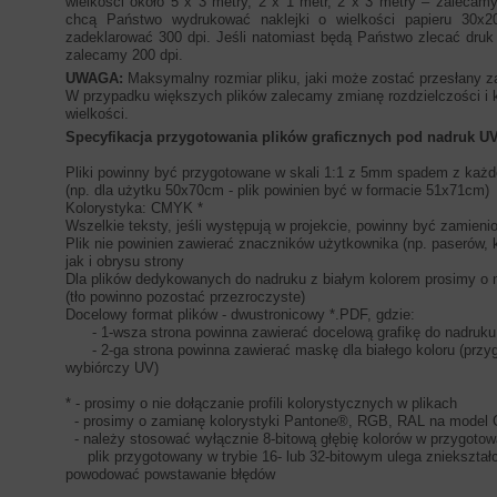
wielkości około 5 x 3 metry, 2 x 1 metr, 2 x 3 metry – zalecam
chcą Państwo wydrukować naklejki o wielkości papieru 30x
zadeklarować 300 dpi. Jeśli natomiast będą Państwo zlecać druk 
zalecamy 200 dpi.
UWAGA:
Maksymalny rozmiar pliku, jaki może zostać przesłany 
W przypadku większych plików zalecamy zmianę rozdzielczości i ko
wielkości.
Specyfikacja przygotowania plików graficznych pod nadru
Pliki powinny być przygotowane w skali 1:1 z 5mm spadem z każde
(np. dla użytku 50x70cm - plik powinien być w formacie 51x71cm)
Kolorystyka: CMYK *
Wszelkie teksty, jeśli występują w projekcie, powinny być zamien
Plik nie powinien zawierać znaczników użytkownika (np. paserów, ko
jak i obrysu strony
Dla plików dedykowanych do nadruku z białym kolorem prosimy o ni
(tło powinno pozostać przezroczyste)
Docelowy format plików - dwustronicowy *.PDF, gdzie:
- 1-wsza strona powinna zawierać docelową grafikę do nadruku
- 2-ga strona powinna zawierać maskę dla białego koloru (przyg
wybiórczy UV)
* - prosimy o nie dołączanie profili kolorystycznych w plikach
- prosimy o zamianę kolorystyki Pantone®, RGB, RAL na mode
- należy stosować wyłącznie 8-bitową głębię kolorów w przygotow
plik przygotowany w trybie 16- lub 32-bitowym ulega zniekształ
powodować powstawanie błędów