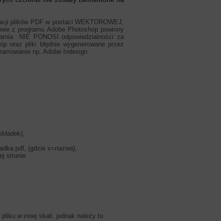
acji plików PDF w postaci WEKTOROWEJ,
ikowe z programu Adobe Photoshop powinny
karnia NIE PONOSI odpowiedzialności za
p oraz pliki błędnie wygenerowane przez
ramowanie np. Adobe Indesign.
 składek),
adka.pdf, (gdzie x=nazwa),
j stronie
iku w innej skali, jednak należy to