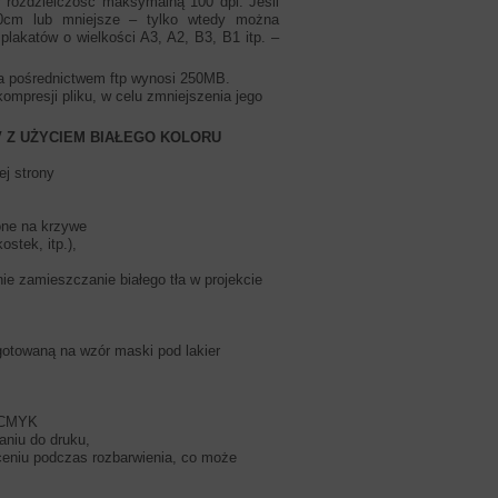
y rozdzielczość maksymalną 100 dpi. Jeśli
20cm lub mniejsze – tylko wtedy można
plakatów o wielkości A3, A2, B3, B1 itp. –
za pośrednictwem ftp wynosi 250MB.
mpresji pliku, w celu zmniejszenia jego
k UV Z UŻYCIEM BIAŁEGO KOLORU
j strony
ione na krzywe
stek, itp.),
e zamieszczanie białego tła w projekcie
otowaną na wzór maski pod lakier
l CMYK
aniu do druku,
ceniu podczas rozbarwienia, co może