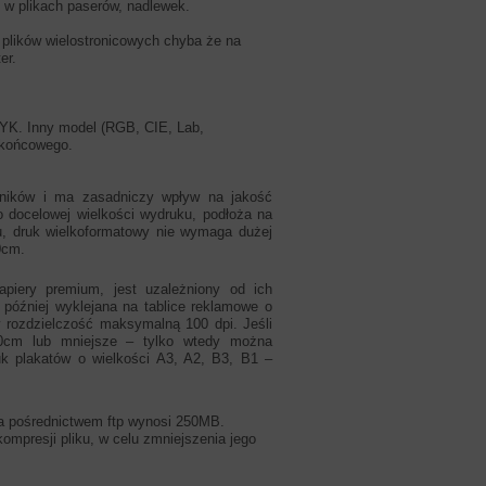
w plikach paserów, nadlewek.
y plików wielostronicowych chyba że na
er.
YK. Inny model (RGB, CIE, Lab,
 końcowego.
ynników i ma zasadniczy wpływ na jakość
o docelowej wielkości wydruku, podłoża na
tu, druk wielkoformatowy nie wymaga dużej
0cm.
papiery premium, jest uzależniony od ich
e później wyklejana na tablice reklamowe o
y rozdzielczość maksymalną 100 dpi. Jeśli
20cm lub mniejsze – tylko wtedy można
uk plakatów o wielkości A3, A2, B3, B1 –
za pośrednictwem ftp wynosi 250MB.
mpresji pliku, w celu zmniejszenia jego