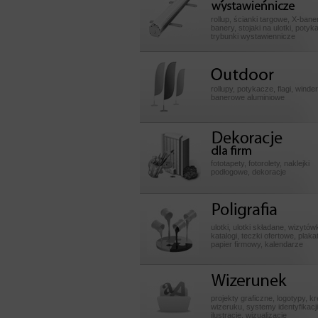
wystawiennicze
rollup, ścianki targowe, X-baner
banery, stojaki na ulotki, potyk
trybunki wystawiennicze
Outdoor
rollupy, potykacze, flagi, winde
banerowe aluminiowe
Dekoracje dla fir
fototapety, fotorolety, naklejki
podłogowe, dekoracje
Poligrafia
ulotki, ulotki składane, wizytówk
katalogi, teczki ofertowe, plakat
papier firmowy, kalendarze
Wizerunek
projekty graficzne, logotypy, k
wizeruku, systemy identyfikacji
ilustracje, wizualizacje