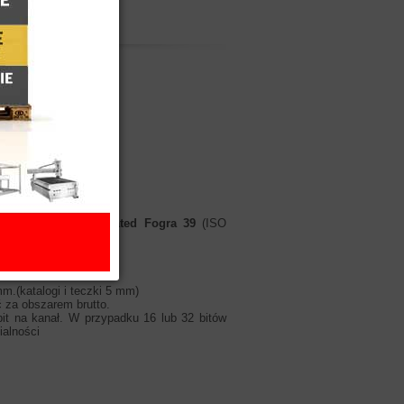
 FTP
ub zadany profil „
Coated Fogra 39
(ISO
mm.(katalogi i teczki 5 mm)
ć za obszarem brutto.
it na kanał. W przypadku 16 lub 32 bitów
ialności