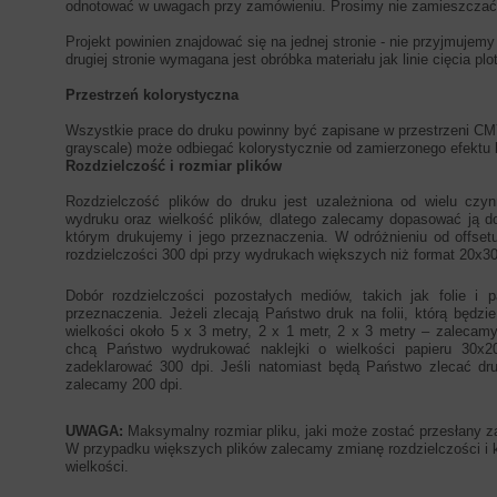
odnotować w uwagach przy zamówieniu. Prosimy nie zamieszczać 
Projekt powinien znajdować się na jednej stronie - nie przyjmujem
drugiej stronie wymagana jest obróbka materiału jak linie cięcia plot
Przestrzeń kolorystyczna
Wszystkie prace do druku powinny być zapisane w przestrzeni CM
grayscale) może odbiegać kolorystycznie od zamierzonego efektu
Rozdzielczość i rozmiar plików
Rozdzielczość plików do druku jest uzależniona od wielu cz
wydruku oraz wielkość plików, dlatego zalecamy dopasować ją d
którym drukujemy i jego przeznaczenia. W odróżnieniu od offse
rozdzielczości 300 dpi przy wydrukach większych niż format 20x3
Dobór rozdzielczości pozostałych mediów, takich jak folie i 
przeznaczenia. Jeżeli zlecają Państwo druk na folii, którą będzi
wielkości około 5 x 3 metry, 2 x 1 metr, 2 x 3 metry – zalecam
chcą Państwo wydrukować naklejki o wielkości papieru 30x
zadeklarować 300 dpi. Jeśli natomiast będą Państwo zlecać dr
zalecamy 200 dpi.
UWAGA:
Maksymalny rozmiar pliku, jaki może zostać przesłany 
W przypadku większych plików zalecamy zmianę rozdzielczości i ko
wielkości.