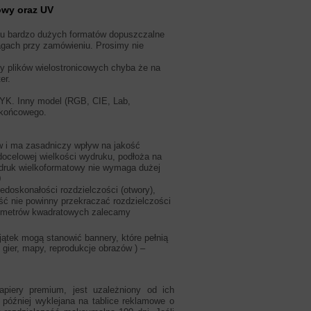
owy oraz UV
u bardzo dużych formatów dopuszczalne
wagach przy zamówieniu. Prosimy nie
y plików wielostronicowych chyba że na
er.
YK. Inny model (RGB, CIE, Lab,
 końcowego.
ów i ma zasadniczy wpływ na jakość
docelowej wielkości wydruku, podłoża na
, druk wielkoformatowy nie wymaga dużej
0
iedoskonałości rozdzielczości (otwory),
ść nie powinny przekraczać rozdzielczości
ąt metrów kwadratowych zalecamy
ątek mogą stanowić bannery, które pełnią
 gier, mapy, reprodukcje obrazów ) –
papiery premium, jest uzależniony od ich
e później wyklejana na tablice reklamowe o