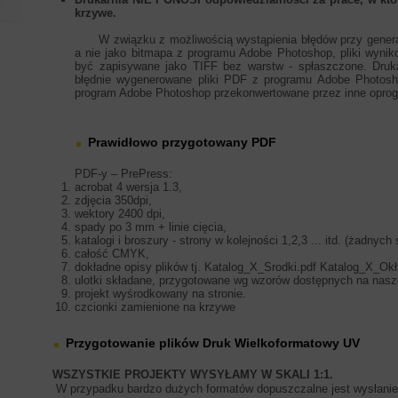
krzywe.
W związku z możliwością wystąpienia błędów przy gener
a nie jako bitmapa z programu Adobe Photoshop, pliki wyn
być zapisywane jako TIFF bez warstw - spłaszczone. Dru
błędnie wygenerowane pliki PDF z programu Adobe Photosho
program Adobe Photoshop przekonwertowane przez inne oprog
Prawidłowo przygotowany PDF
PDF-y – PrePress:
acrobat 4 wersja 1.3,
zdjęcia 350dpi,
wektory 2400 dpi,
spady po 3 mm + linie cięcia,
katalogi i broszury - strony w kolejności 1,2,3 ... itd. (żadnych
całość CMYK,
dokładne opisy plików tj. Katalog_X_Srodki.pdf Katalog_X_Okł
ulotki składane, przygotowane wg wzorów dostępnych na nasze
projekt wyśrodkowany na stronie.
czcionki zamienione na krzywe
Przygotowanie plików Druk Wielkoformatowy UV
WSZYSTKIE PROJEKTY WYSYŁAMY W SKALI 1:1.
W przypadku bardzo dużych formatów dopuszczalne jest wysłanie pl