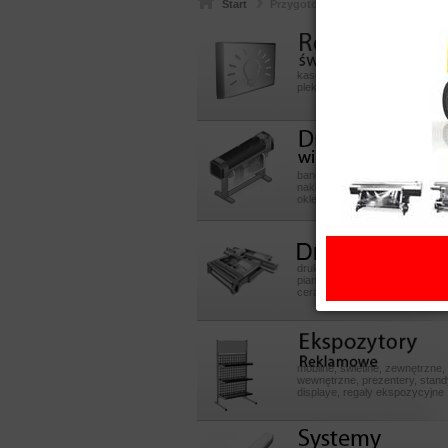
Start
Przygotowanie plików
Reklamy
swietlneeeeee
kasetony aluminiowe, z dibondu
pleksy, litery przestrzenne 3D
Druk
wielkoformatowy
banery, reklama okienna, plaka
naklejki, szyldy, kasetony, liter
oklejanie samochodów i sklep
Druk UV
druk na pcv, dibond, pmma, szk
piance, płytach mdf, sklejce, p
ceramicznych, skóry, inne
Ekspozytory POS
mobilne, świetlne, zewnętrzne,
wewnętrzne, prezentery, stand
displaye, regały ekspozycyjne
Systemy