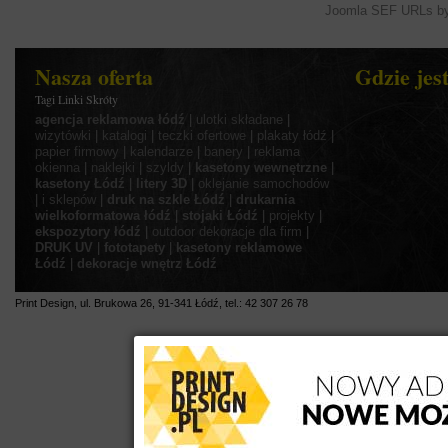
Joomla SEF URLs by
Nasza oferta
Gdzie jes
Tagi Linki Skróty
agencja reklamowa łódź
|
ulotki składane
|
wizytówki
|
katalogi
|
teczki ofertowe
|
plakaty łódź
|
papier firmowy
|
kalendarze
|
banery
|
reklama
okienna
|
naklejki
|
szyldy
|
kasetony wewnętrzne
|
kasetony Łódź
|
litery 3D
|
oklejanie samochodów
|
i sklepów
|
druk na szkle Łódź
|
drukarnia
wielkoformatowa łódź
|
stojaki Łódź
|
projekty
|
ekspozytory łódź
|
outdoor
dekoracje dla firm
|
DRUK UV
|
fototapety
|
kasetony reklamowe
Łódź
|
dekoracje wnętrz Łódź
Print Design
,
ul.
Brukowa 26
,
91-341
Łódź
,
tel.:
42 307 26 78