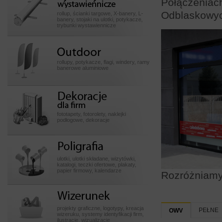
Połączeniach
wystawiennicze
Odblaskowyc
rollup, ścianki targowe, X-banery, L-
banery, stojaki na ulotki, potykacze,
trybunki wystawiennicze
Outdoor
rollupy, potykacze, flagi, windery, ramy
banerowe aluminiowe
Dekoracje dla firm
fototapety, fotorolety, naklejki
podłogowe, dekoracje
Poligrafia
ulotki, ulotki składane, wizytówki,
katalogi, teczki ofertowe, plakaty,
papier firmowy, kalendarze
Rozróżniamy 
Wizerunek
projekty graficzne, logotypy, kreacja
PEŁNE
OWV
wizeruku, systemy identyfikacji firm,
ilustracje, wizualizacje