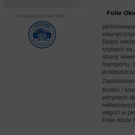
Folie Ok
Certyfikacja ISO 9001:2008
perforowane
zewnętrznyc
Dzięki swoi
szybach za 
strony wewn
transportu.
przepuszcza
Zastosowan
Krótko i śr
witrynach s
reklamowych
wilgoci w per
Folia może 