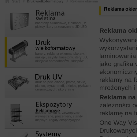
Start
Druk wielkoformatowy
Reklama okienna
Reklamy
Reklama okie
swietlneeeeee
kasetony aluminiowe, z dibondu, z
pleksy, litery przestrzenne 3D LED
Reklama ok
Wykonywana 
Druk
wielkoformatowy
wykorzystani
banery, reklama okienna, plakaty,
laminowania
naklejki, szyldy, kasetony, litery 3D,
oklejanie samochodów i sklepów
jako grafika
Druk UV
ekonomiczny
reklamy na f
druk na pcv, dibond, pmma, szkle,
piance, płytach mdf, sklejce, płytkach
mrożonych i
ceramicznych, skóry, inne
Reklama na
Ekspozytory POSssss
zależności o
reklamę na f
mobilne, świetlne, zewnętrzne,
wewnętrzne, prezentery, standy,
displaye, regały ekspozycyjne
One Way Visi
Drukowanych 
Systemy