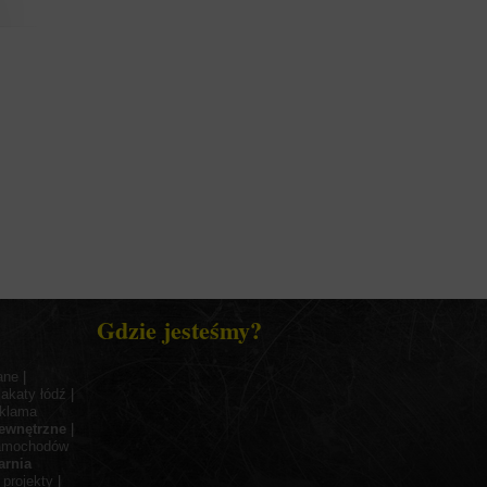
Gdzie jesteśmy?
ane
|
lakaty łódź
|
eklama
ewnętrzne
|
samochodów
arnia
|
projekty
|