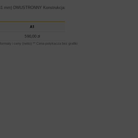
4x841 mm) DWUSTRONNY Konstrukcja:
A1
590,00 zł
formaty i ceny (netto) ** Cena potykacza bez grafiki