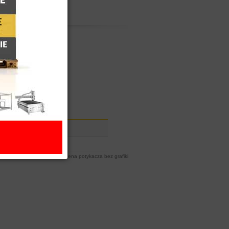
A1
560,00 zł
we formaty i ceny (netto) ** Cena potykacza bez grafiki