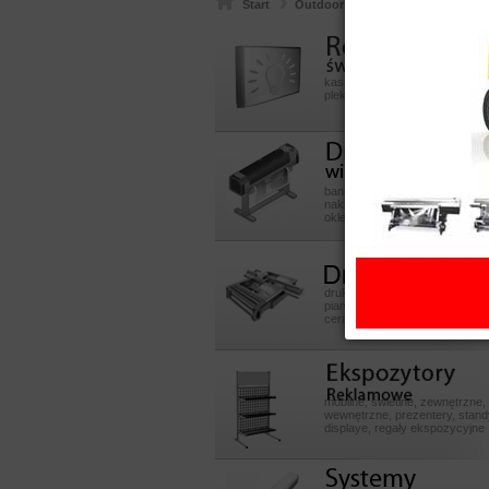
Start
Outdoor
Potykacze outdoor
Reklamy
swietlneeeeee
kasetony aluminiowe, z dibondu
pleksy, litery przestrzenne 3D
Druk
wielkoformatowy
banery, reklama okienna, plaka
naklejki, szyldy, kasetony, liter
oklejanie samochodów i sklep
Druk UV
druk na pcv, dibond, pmma, szk
piance, płytach mdf, sklejce, p
ceramicznych, skóry, inne
Ekspozytory POS
mobilne, świetlne, zewnętrzne,
wewnętrzne, prezentery, stand
displaye, regały ekspozycyjne
Systemy