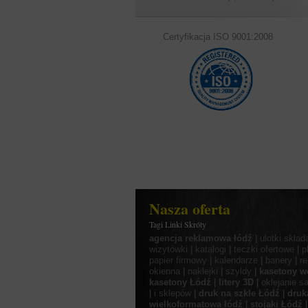
Certyfikacja ISO 9001:2008
Nasza oferta
Tagi Linki Skróty
agencja reklamowa łódź
|
ulotki skład
wizytówki
|
katalogi
|
teczki ofertowe
|
p
papier firmowy
|
kalendarze
|
banery
|
r
okienna
|
naklejki
|
szyldy
|
kasetony w
kasetony Łódź
|
litery 3D
|
oklejanie 
|
i sklepów
|
druk na szkle Łódź
|
druk
wielkoformatowa łódź
|
stojaki Łódź