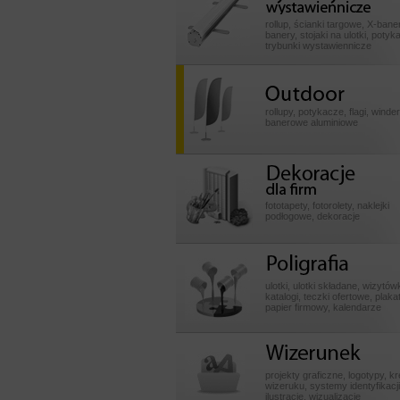
wystawiennicze
rollup, ścianki targowe, X-baner
banery, stojaki na ulotki, potyk
trybunki wystawiennicze
Outdoor
rollupy, potykacze, flagi, winde
banerowe aluminiowe
Dekoracje dla fir
fototapety, fotorolety, naklejki
podłogowe, dekoracje
Poligrafia
ulotki, ulotki składane, wizytówk
katalogi, teczki ofertowe, plakat
papier firmowy, kalendarze
Wizerunek
projekty graficzne, logotypy, k
wizeruku, systemy identyfikacji
ilustracje, wizualizacje