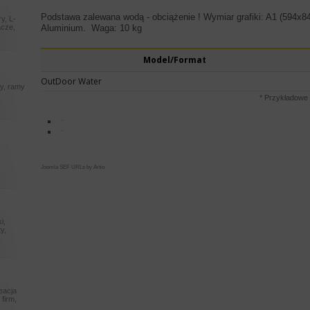
Podstawa zalewana wodą - obciążenie ! Wymiar grafiki: A1 (59
y, L-
acze,
Aluminium. Waga: 10 kg
Model/Format
OutDoor Water
ry, ramy
* Przykładowe 
m
Joomla SEF URLs by Artio
i,
y,
reacja
 firm,