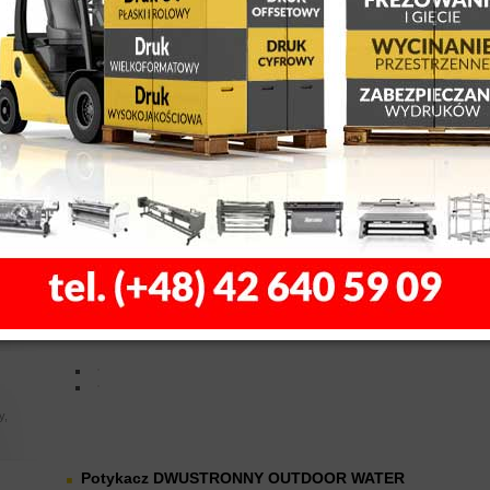
Potykacze
, z
 LED
Potykacz DWUSTRONNY OUTDOOR
Wymiar grafiki: A1 (594x841 mm)
DWUSTRONNY
Konstrukcja: Aluminium.
ty,
Waga: 10 kg
y 3D,
Format
ów
Model/Format
le,
OutDoor
łytkach
* Przykłado
ssss
y,
Potykacz DWUSTRONNY OUTDOOR WATER