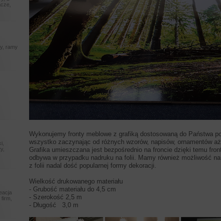
acze,
ry, ramy
m
Wykonujemy fronty meblowe z grafiką dostosowaną do Państwa
wszystko zaczynając od różnych wzorów, napisów, ornamentów aż p
i,
y,
Grafika umieszczana jest bezpośrednio na froncie dzięki temu front n
odbywa w przypadku nadruku na folii. Mamy również możliwość nano
z folii nadal dość popularnej formy dekoracji.
Wielkość drukowanego materiału
- Grubość materiału do 4,5 cm
reacja
- Szerokość 2,5 m
 firm,
- Długość 3,0 m