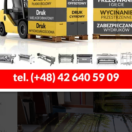
, z
 LED
Nadruk cyfrowy na frontach meblowych
Oferujemy kompletną linię do produkcji lakierowanych Frontów m
Unikalna technologia i skomplikowana produkcja gwarantują wykona
każdego klienta. Fronty po zadruku grafiki możemy polakierować.
ty,
y 3D,
Nasze produkty znajdują zastosowanie w nowoczesnych kuchniach,
ów
użyteczności publicznej. Z uwagi na szerokie możliwości produkcy
całą pewnością zaoferować niepowtarzalny produkt dla każdego kl
profesjonalny ploter wielkoformatowy Arizona Oce 480XT w najwyżs
le,
łytkach
ssss
y,
y, L-