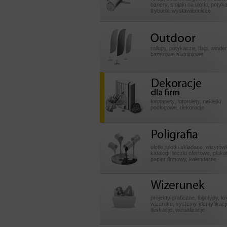
banery, stojaki na ulotki, potyk
trybunki wystawiennicze
Outdoor
rollupy, potykacze, flagi, winde
banerowe aluminiowe
Dekoracje dla fir
fototapety, fotorolety, naklejki
podłogowe, dekoracje
Poligrafia
ulotki, ulotki składane, wizytówk
katalogi, teczki ofertowe, plakat
papier firmowy, kalendarze
Wizerunek
projekty graficzne, logotypy, k
wizeruku, systemy identyfikacji
ilustracje, wizualizacje