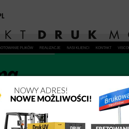
OTOWANIE PLIKÓW
REALIZACJE
NASI KLIENCI
KONTAKT
VISC
Fronty Meblowe z nadrukiem