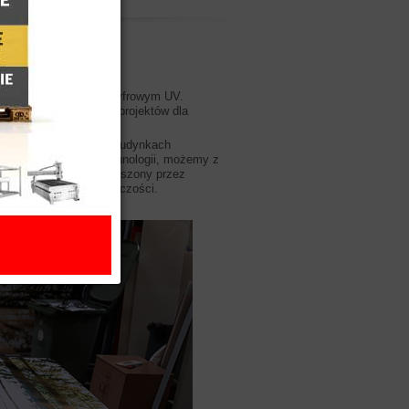
eblowych z zadrukiem cyfrowym UV.
nie niepowtarzalnych projektów dla
 biurach, salonach i budynkach
jne i różnorodność technologii, możemy z
ienta. Wydruk jest nanoszony przez
zej dostępnej rozdzielczości.