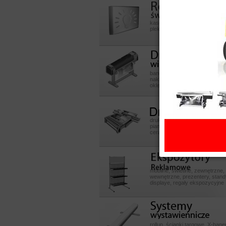
Reklamy
swietlneeeeee
kasetony aluminiowe, z dibondu
pleksy, litery przestrzenne 3D
Druk
wielkoformatowy
banery, reklama okienna, plaka
naklejki, szyldy, kasetony, liter
oklejanie samochodów i sklep
Druk UV
druk na pcv, dibond, pmma, szk
piance, płytach mdf, sklejce, p
ceramicznych, skóry, inne
Ekspozytory POS
mobilne, świetlne, zewnętrzne,
wewnętrzne, prezentery, stand
displaye, regały ekspozycyjne
Systemy
wystawiennicze
rollup, ścianki targowe, X-baner