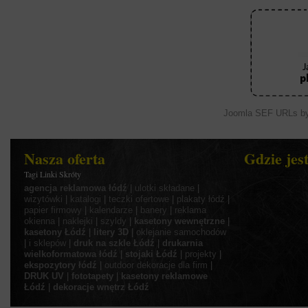
Joomla SEF URLs by
Nasza oferta
Gdzie jes
Tagi Linki Skróty
agencja reklamowa łódź
|
ulotki składane
|
wizytówki
|
katalogi
|
teczki ofertowe
|
plakaty łódź
|
papier firmowy
|
kalendarze
|
banery
|
reklama
okienna
|
naklejki
|
szyldy
|
kasetony wewnętrzne
|
kasetony Łódź
|
litery 3D
|
oklejanie samochodów
|
i sklepów
|
druk na szkle Łódź
|
drukarnia
wielkoformatowa łódź
|
stojaki Łódź
|
projekty
|
ekspozytory łódź
|
outdoor
dekoracje dla firm
|
DRUK UV
|
fototapety
|
kasetony reklamowe
Łódź
|
dekoracje wnętrz Łódź