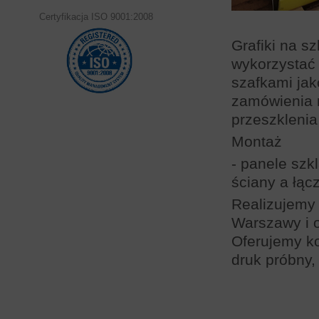
Certyfikacja ISO 9001:2008
Grafiki na s
wykorzystać 
szafkami ja
zamówienia n
przeszklenia,
Montaż
- panele szk
ściany a łąc
Realizujemy 
Warszawy i o
Oferujemy k
druk próbny,