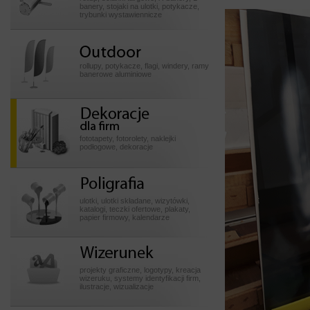
banery, stojaki na ulotki, potykacze,
trybunki wystawiennicze
Outdoor
rollupy, potykacze, flagi, windery, ramy
banerowe aluminiowe
Dekoracje dla firm
fototapety, fotorolety, naklejki
podłogowe, dekoracje
Poligrafia
ulotki, ulotki składane, wizytówki,
katalogi, teczki ofertowe, plakaty,
papier firmowy, kalendarze
Wizerunek
projekty graficzne, logotypy, kreacja
wizeruku, systemy identyfikacji firm,
ilustracje, wizualizacje