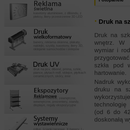
Reklamy
swietlneeeeee
kasetony aluminiowe, z dibondu, z
pleksy, litery przestrzenne 3D LED
Druk na sz
Druk
Druk na szk
wielkoformatowy
wnętrz. W 
banery, reklama okienna, plakaty,
naklejki, szyldy, kasetony, litery 3D,
wymiar i rod
oklejanie samochodów i sklepów
przygotować
Druk UV
szkła pod w
druk na pcv, dibond, pmma, szkle,
hartowanie.
piance, płytach mdf, sklejce, płytkach
ceramicznych, skóry, inne
Nadruk wyko
Ekspozytory POSssss
druku na s
wykorzystuj
mobilne, świetlne, zewnętrzne,
wewnętrzne, prezentery, standy,
technologię 
displaye, regały ekspozycyjne
(od 6 do 42
Systemy
doskonałą wy
wystawiennicze
rollup, ścianki targowe, X-banery, L-