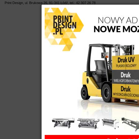
Print Design
,
ul.
Brukowa 26
,
91-341
Łódź
,
tel.:
42 307 26 78