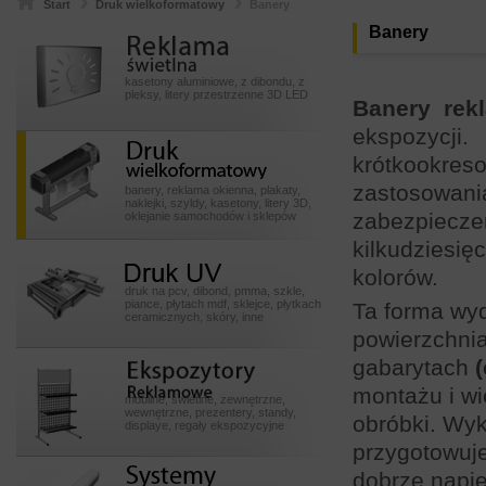
Start
Druk wielkoformatowy
Banery
Reklamy
Banery
swietlneeeeee
kasetony aluminiowe, z dibondu, z
pleksy, litery przestrzenne 3D LED
Banery rek
ekspozyc
Druk
krótkookres
wielkoformatowy
zastosowania
banery, reklama okienna, plakaty,
naklejki, szyldy, kasetony, litery 3D,
zabezpiecz
oklejanie samochodów i sklepów
kilkudzies
Druk UV
kolorów.
druk na pcv, dibond, pmma, szkle,
piance, płytach mdf, sklejce, płytkach
Ta forma wyd
ceramicznych, skóry, inne
powierzchni
Ekspozytory POSssss
gabarytach
montażu i w
mobilne, świetlne, zewnętrzne,
wewnętrzne, prezentery, standy,
obróbki. Wy
displaye, regały ekspozycyjne
przygotowuj
Systemy
dobrze napię