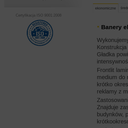
śred
ekonomiczne
Certyfikacja ISO 9001:2008
Banery 
Wykonujemy 
Konstrukcja 
Gładka powi
intensywnoś
Frontlit lam
medium do r
krótko okres
reklamy z mo
Zastosowani
Znajduje za
budynków, p
krótkookres