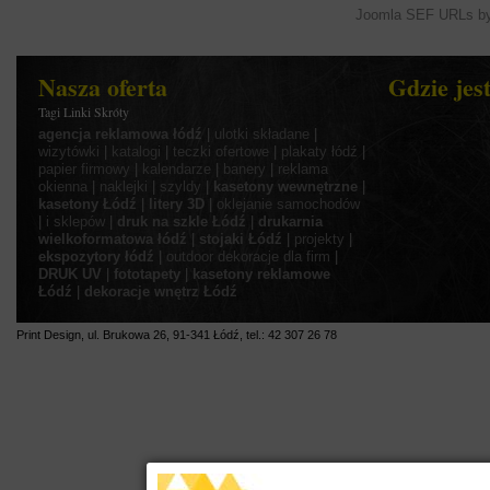
Joomla SEF URLs by
Nasza oferta
Gdzie jes
Tagi Linki Skróty
agencja reklamowa łódź
|
ulotki składane
|
wizytówki
|
katalogi
|
teczki ofertowe
|
plakaty łódź
|
papier firmowy
|
kalendarze
|
banery
|
reklama
okienna
|
naklejki
|
szyldy
|
kasetony wewnętrzne
|
kasetony Łódź
|
litery 3D
|
oklejanie samochodów
|
i sklepów
|
druk na szkle Łódź
|
drukarnia
wielkoformatowa łódź
|
stojaki Łódź
|
projekty
|
ekspozytory łódź
|
outdoor
dekoracje dla firm
|
DRUK UV
|
fototapety
|
kasetony reklamowe
Łódź
|
dekoracje wnętrz Łódź
Print Design
,
ul.
Brukowa 26
,
91-341
Łódź
,
tel.:
42 307 26 78