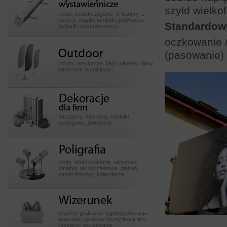
wystawiennicze
szyld wielko
rollup, ścianki targowe, X-banery, L-
banery, stojaki na ulotki, potykacze,
Standardow
trybunki wystawiennicze
oczkowanie 
Outdoor
(pasowanie) 
rollupy, potykacze, flagi, windery, ramy
banerowe aluminiowe
Dekoracje dla firm
fototapety, fotorolety, naklejki
podłogowe, dekoracje
Poligrafia
ulotki, ulotki składane, wizytówki,
katalogi, teczki ofertowe, plakaty,
papier firmowy, kalendarze
Wizerunek
projekty graficzne, logotypy, kreacja
wizeruku, systemy identyfikacji firm,
ilustracje, wizualizacje