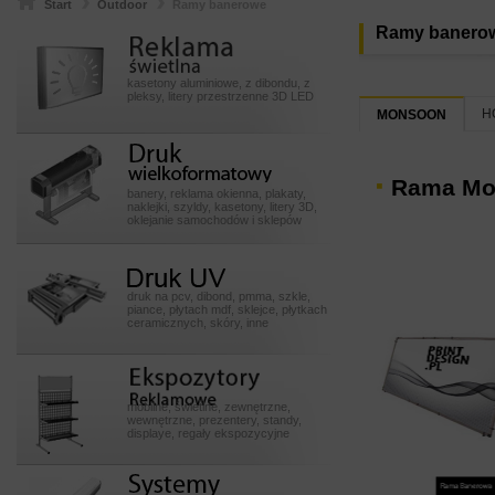
Start
Outdoor
Ramy banerowe
Reklamy
Ramy banero
swietlneeeeee
kasetony aluminiowe, z dibondu, z
pleksy, litery przestrzenne 3D LED
H
MONSOON
Druk
wielkoformatowy
Rama Mo
banery, reklama okienna, plakaty,
naklejki, szyldy, kasetony, litery 3D,
oklejanie samochodów i sklepów
Druk UV
druk na pcv, dibond, pmma, szkle,
piance, płytach mdf, sklejce, płytkach
ceramicznych, skóry, inne
Ekspozytory POSssss
mobilne, świetlne, zewnętrzne,
wewnętrzne, prezentery, standy,
displaye, regały ekspozycyjne
Systemy