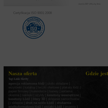
Joomla SEF URLs by Artio
Certyfikacja ISO 9001:2008
Nasza oferta
Gdzie jes
Tagi Linki Skróty
agencja reklamowa łódź
|
ulotki składane
|
wizytówki
|
katalogi
|
teczki ofertowe
|
plakaty łódź
|
papier firmowy
|
kalendarze
|
banery
|
reklama
okienna
|
naklejki
|
szyldy
|
kasetony wewnętrzne
|
kasetony Łódź
|
litery 3D
|
oklejanie samochodów
|
i sklepów
|
druk na szkle Łódź
|
drukarnia
wielkoformatowa łódź
|
stojaki Łódź
|
projekty
|