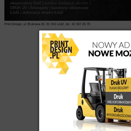
ekspozytory łódź
|
outdoor
dekoracje dla firm
|
DRUK UV
|
fototapety
|
kasetony reklamowe
Łódź
|
dekoracje wnętrz Łódź
Print Design
,
ul.
Brukowa 26
,
91-341
Łódź
,
tel.:
42 307 26 78