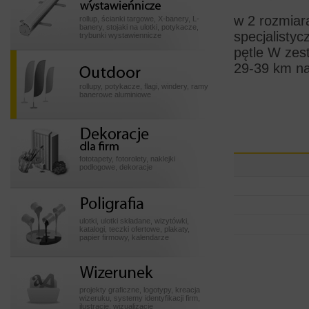
wystawiennicze
w 2 rozmiar
rollup, ścianki targowe, X-banery, L-
banery, stojaki na ulotki, potykacze,
specjalistyc
trybunki wystawiennicze
pętle W zest
Outdoor
29-39 km na
rollupy, potykacze, flagi, windery, ramy
banerowe aluminiowe
Dekoracje dla firm
fototapety, fotorolety, naklejki
podłogowe, dekoracje
Poligrafia
ulotki, ulotki składane, wizytówki,
katalogi, teczki ofertowe, plakaty,
papier firmowy, kalendarze
Wizerunek
projekty graficzne, logotypy, kreacja
wizeruku, systemy identyfikacji firm,
ilustracje, wizualizacje