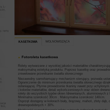
y, L-
acze,
ry, ramy
WOLNOWISZĄCA
KASETKOWA
m
Fotoroleta kasetkowa
Rolety wytwarzane z wysokiej jakości materiałów charakteryzują
maksymalną estetyką produktu. Poprzez kasetkę oraz prowadni
zniwelowane przenikanie światła słonecznego
Niezawodny samohamujący mechanizm sterujący, pozwala ustawi
i,
y,
Ograniczenie do minimum przenikania światła słonecznego dzi
osłaniającej. Płynne prowadzenie tkaniny nawet przy uchylonym
i kolorów materiałów, detali wykończeniowych oraz oklein dre
rolety do wszystkich typów okien /drewnianych, aluminiowych 
Minimalna szerokość 30cm . Maksymalna szerokość 140cm.
Osprzęt dostępny w kolorach biały, brązowy, mahoń, złoty dąb, 
reacja
drewnopodobnych + 30%.
 firm,