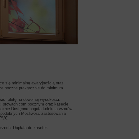
Fotoroleta wolnowisząca
ce się minimalną awaryjnością oraz
Roleta wykonana z wysokiej jakoś
ce boczne praktycznie do minimum
zastosowaniach nadaje się międz
konferencyjnych, przesłonieniach
ć roletę na dowolnej wysokości.
Swobodne ustawienie wysokości 
ęki prowadnicom bocznym oraz kasecie
przed nasłonecznieniem wnętrza 
 oknie Dostępna bogata kolekcja wzorów
Minimalna szerokość 30cm . Ma
wnopodobnych Możliwość zastosowania
Możliwość wyprodukowania rolety
z PVC
orzech. Dopłata do kasetek