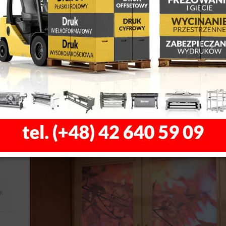
Fotorolety i fotopanele
, z
 LED
Spowszedniał Ci widok z okna lub przygnębia Cię jesienna szarówk
nadrukiem. To niezaprzeczalny hit w dekoracji wnętrz! Bądź trendy
krajobrazem rodem z karaibskich plaż lub też codziennie, otwieraj
oceanu albo ośnieżone szczyty gór. Poczuj się we własnym domu 
Za foto roletą możesz nie tylko ukryć szarość ulicy, na którą wy
ty,
pokój przed nasłonecznieniem, ale też zasłonić niezbyt atrakcyjną 
y 3D,
się też w roli ekranu projekcyjnego. Każda roleta jest dopasowyw
ów
pod względem konstrukcji (w kasetkach, wolnowiszące) jak i wzoru 
rozpraszających światło, zaciemniających, antyrefleksyjnych, tra
skorzystania z naszej bazy własnych fotografii, oraz indywidualni
le,
łytkach
ssss
y,