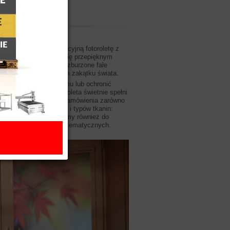
a? Spraw sobie rewelacyjną fotoroletę z
 i jednocześnie ciesz się przepięknym
ąc oczy, spoglądaj na wzburzone fale
tak, jak w wymarzonym zakątku świata.
chodzą okna Twojego domu lub ochronić
wnękę lub regał. Fotoroleta świetnie spełni
ana do indywidualnego zamówienia zarówno
(bogata oferta kolorów i typów tkanin:
nsparentnych). Zachęcamy również do
e projektowanych grafik tematycznych.