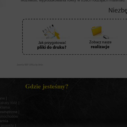
Możliwość wyprodukowania rolety w trzech rodzajach materiału.
Joomla SEF URLs by Artio
Gdzie jesteśmy?
ane
|
lakaty łódź
|
eklama
ewnętrzne
|
samochodów
arnia
|
projekty
|