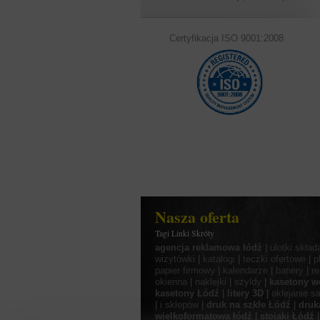
Certyfikacja ISO 9001:2008
Nasza oferta
Tagi Linki Skróty
agencja reklamowa łódź
|
ulotki skład
wizytówki
|
katalogi
|
teczki ofertowe
|
p
papier firmowy
|
kalendarze
|
banery
|
r
okienna
|
naklejki
|
szyldy
|
kasetony w
kasetony Łódź
|
litery 3D
|
oklejanie 
|
i sklepów
|
druk na szkle Łódź
|
druk
wielkoformatowa łódź
|
stojaki Łódź