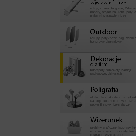
wystawiennicze
rollup, ścianki targowe, X-baner
banery, stojaki na ulotki, potyk
trybunki wystawiennicze
Outdoor
rollupy, potykacze, flagi, winde
banerowe aluminiowe
Dekoracje dla fir
fototapety, fotorolety, naklejki
podłogowe, dekoracje
Poligrafia
ulotki, ulotki składane, wizytówk
katalogi, teczki ofertowe, plakat
papier firmowy, kalendarze
Wizerunek
projekty graficzne, logotypy, k
wizeruku, systemy identyfikacji
ilustracje, wizualizacje