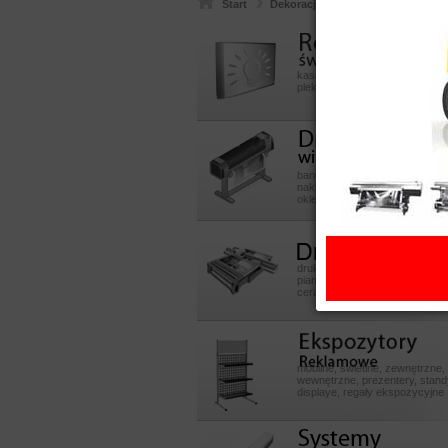
Start
Dekoracje dla firm
Fotorolety
Reklamy
swietlneeeeee
kasetony aluminiowe, z dibondu
pleksy, litery przestrzenne 3D
Druk
wielkoformatowy
banery, reklama okienna, plaka
naklejki, szyldy, kasetony, liter
oklejanie samochodów i sklep
Druk UV
druk na pcv, dibond, pmma, szk
piance, płytach mdf, sklejce, p
ceramicznych, skóry, inne
Ekspozytory POS
mobilne, świetlne, zewnętrzne,
wewnętrzne, prezentery, stand
displaye, regały ekspozycyjne
Systemy