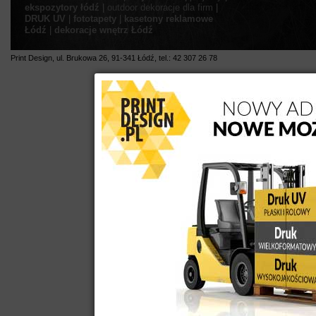
ekspozytory łódź
|
outdoor
dekoracje dla firm
|
DRUK UV
|
fototapety
|
kasetony reklamowe
Łódź
|
dekoracje wnętrz Łódź
Print Design
,
ul.
Brukowa 26
,
91-341
Łódź
,
tel.:
42 307 26 78