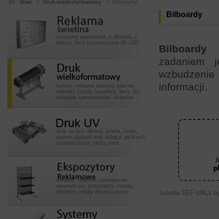
Start
Druk wielkoformatowy
Bilboardy
Reklamy
Bilboardy
swietlneeeeee
kasetony aluminiowe, z dibondu, z
pleksy, litery przestrzenne 3D LED
Bilboardy
zadaniem j
Druk
wzbudzenie
wielkoformatowy
informacji.
banery, reklama okienna, plakaty,
naklejki, szyldy, kasetony, litery 3D,
oklejanie samochodów i sklepów
Druk UV
druk na pcv, dibond, pmma, szkle,
piance, płytach mdf, sklejce, płytkach
ceramicznych, skóry, inne
Ekspozytory POSssss
mobilne, świetlne, zewnętrzne,
wewnętrzne, prezentery, standy,
displaye, regały ekspozycyjne
Joomla SEF URLs by
Systemy