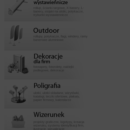
wystawiennicze
rollup, ścianki targowe, X-banery, L-
banery, stojaki na ulotki, potykacze,
trybunki wystawiennicze
Outdoor
rollupy, potykacze, flagi, windery, ramy
banerowe aluminiowe
Dekoracje dla firm
fototapety, fotorolety, naklejki
podłogowe, dekoracje
Poligrafia
ulotki, ulotki składane, wizytówki,
katalogi, teczki ofertowe, plakaty,
papier firmowy, kalendarze
Wizerunek
projekty graficzne, logotypy, kreacja
wizeruku, systemy identyfikacji firm,
ilustracje, wizualizacje