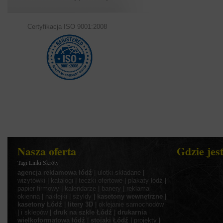
Certyfikacja ISO 9001:2008
Nasza oferta
Gdzie jes
Tagi Linki Skróty
agencja reklamowa łódź
|
ulotki składane
|
wizytówki
|
katalogi
|
teczki ofertowe
|
plakaty łódź
|
papier firmowy
|
kalendarze
|
banery
|
reklama
okienna
|
naklejki
|
szyldy
|
kasetony wewnętrzne
|
kasetony Łódź
|
litery 3D
|
oklejanie samochodów
|
i sklepów
|
druk na szkle Łódź
|
drukarnia
wielkoformatowa łódź
|
stojaki Łódź
|
projekty
|